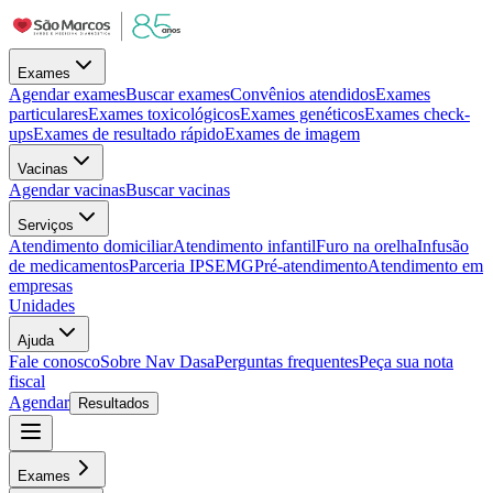
Exames
Agendar exames
Buscar exames
Convênios atendidos
Exames
particulares
Exames toxicológicos
Exames genéticos
Exames check-
ups
Exames de resultado rápido
Exames de imagem
Vacinas
Agendar vacinas
Buscar vacinas
Serviços
Atendimento domiciliar
Atendimento infantil
Furo na orelha
Infusão
de medicamentos
Parceria IPSEMG
Pré-atendimento
Atendimento em
empresas
Unidades
Ajuda
Fale conosco
Sobre Nav Dasa
Perguntas frequentes
Peça sua nota
fiscal
Agendar
Resultados
Exames