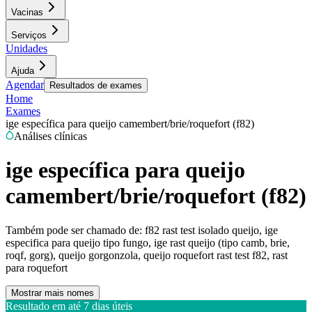
Vacinas
Serviços
Unidades
Ajuda
Agendar
Resultados de exames
Home
Exames
ige específica para queijo camembert/brie/roquefort (f82)
Análises clínicas
ige específica para queijo
camembert/brie/roquefort (f82)
Também pode ser chamado de:
f82 rast test isolado queijo, ige
especifica para queijo tipo fungo, ige rast queijo (tipo camb, brie,
roqf, gorg), queijo gorgonzola, queijo roquefort rast test f82, rast
para roquefort
Mostrar mais nomes
Resultado em até
7 dias úteis