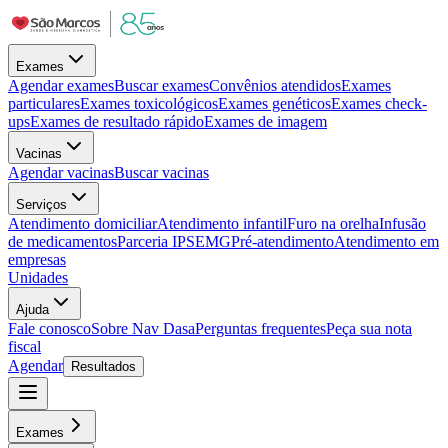
Exames
Agendar exames
Buscar exames
Convênios atendidos
Exames
particulares
Exames toxicológicos
Exames genéticos
Exames check-
ups
Exames de resultado rápido
Exames de imagem
Vacinas
Agendar vacinas
Buscar vacinas
Serviços
Atendimento domiciliar
Atendimento infantil
Furo na orelha
Infusão
de medicamentos
Parceria IPSEMG
Pré-atendimento
Atendimento em
empresas
Unidades
Ajuda
Fale conosco
Sobre Nav Dasa
Perguntas frequentes
Peça sua nota
fiscal
Agendar
Resultados
Exames