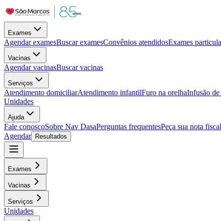
Exames
Agendar exames
Buscar exames
Convênios atendidos
Exames particula
Vacinas
Agendar vacinas
Buscar vacinas
Serviços
Atendimento domiciliar
Atendimento infantil
Furo na orelha
Infusão d
Unidades
Ajuda
Fale conosco
Sobre Nav Dasa
Perguntas frequentes
Peça sua nota fisca
Agendar
Resultados
Exames
Vacinas
Serviços
Unidades