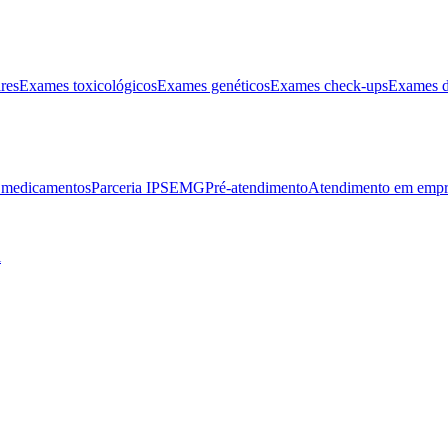
res
Exames toxicológicos
Exames genéticos
Exames check-ups
Exames d
e medicamentos
Parceria IPSEMG
Pré-atendimento
Atendimento em empr
l