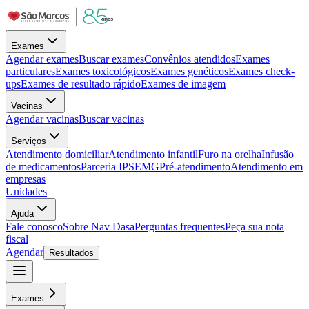
Exames
Agendar exames
Buscar exames
Convênios atendidos
Exames
particulares
Exames toxicológicos
Exames genéticos
Exames check-
ups
Exames de resultado rápido
Exames de imagem
Vacinas
Agendar vacinas
Buscar vacinas
Serviços
Atendimento domiciliar
Atendimento infantil
Furo na orelha
Infusão
de medicamentos
Parceria IPSEMG
Pré-atendimento
Atendimento em
empresas
Unidades
Ajuda
Fale conosco
Sobre Nav Dasa
Perguntas frequentes
Peça sua nota
fiscal
Agendar
Resultados
Exames