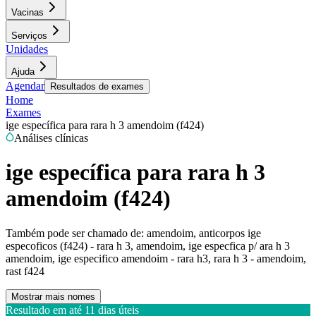
Vacinas
Serviços
Unidades
Ajuda
Agendar
Resultados de exames
Home
Exames
ige específica para rara h 3 amendoim (f424)
Análises clínicas
ige específica para rara h 3
amendoim (f424)
Também pode ser chamado de:
amendoim, anticorpos ige
especoficos (f424) - rara h 3, amendoim, ige especfica p/ ara h 3
amendoim, ige especifico amendoim - rara h3, rara h 3 - amendoim,
rast f424
Mostrar mais nomes
Resultado em até
11 dias úteis