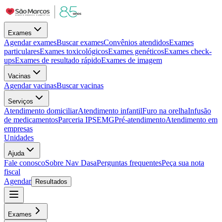
Exames
Agendar exames
Buscar exames
Convênios atendidos
Exames
particulares
Exames toxicológicos
Exames genéticos
Exames check-
ups
Exames de resultado rápido
Exames de imagem
Vacinas
Agendar vacinas
Buscar vacinas
Serviços
Atendimento domiciliar
Atendimento infantil
Furo na orelha
Infusão
de medicamentos
Parceria IPSEMG
Pré-atendimento
Atendimento em
empresas
Unidades
Ajuda
Fale conosco
Sobre Nav Dasa
Perguntas frequentes
Peça sua nota
fiscal
Agendar
Resultados
Exames