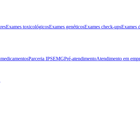
res
Exames toxicológicos
Exames genéticos
Exames check-ups
Exames d
e medicamentos
Parceria IPSEMG
Pré-atendimento
Atendimento em empr
l