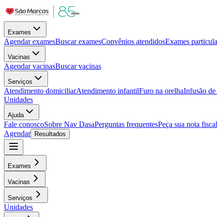
Exames
Agendar exames
Buscar exames
Convênios atendidos
Exames particula
Vacinas
Agendar vacinas
Buscar vacinas
Serviços
Atendimento domiciliar
Atendimento infantil
Furo na orelha
Infusão d
Unidades
Ajuda
Fale conosco
Sobre Nav Dasa
Perguntas frequentes
Peça sua nota fisca
Agendar
Resultados
Exames
Vacinas
Serviços
Unidades