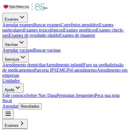
Exames
Agendar exames
Buscar exames
Convênios atendidos
Exames
particulares
Exames toxicológicos
Exames genéticos
Exames check-
ups
Exames de resultado rápido
Exames de imagem
Vacinas
Agendar vacinas
Buscar vacinas
Serviços
Atendimento domiciliar
Atendimento infantil
Furo na orelha
Infusão
de medicamentos
Parceria IPSEMG
Pré-atendimento
Atendimento em
empresas
Unidades
Ajuda
Fale conosco
Sobre Nav Dasa
Perguntas frequentes
Peça sua nota
fiscal
Agendar
Resultados
Exames