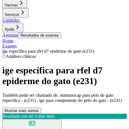
Vacinas
Serviços
Unidades
Ajuda
Agendar
Resultados de exames
Home
Exames
ige específica para rfel d7 epiderme do gato (e231)
Análises clínicas
ige específica para rfel d7
epiderme do gato (e231)
Também pode ser chamado de:
immunocap para pelo de gato
especifica - (e231) , ige para componente do pelo do gato - (e231)
Mostrar mais nomes
Resultado em até
4 dias úteis