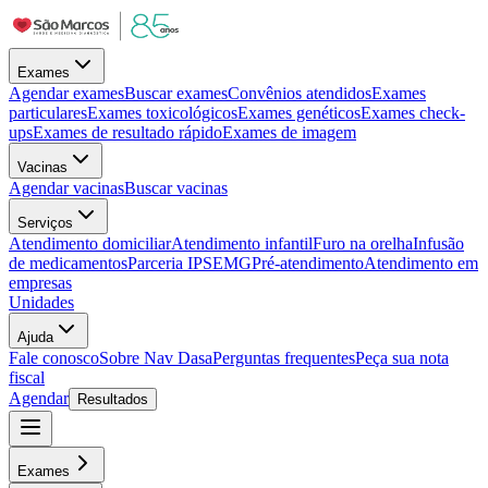
Exames
Agendar exames
Buscar exames
Convênios atendidos
Exames
particulares
Exames toxicológicos
Exames genéticos
Exames check-
ups
Exames de resultado rápido
Exames de imagem
Vacinas
Agendar vacinas
Buscar vacinas
Serviços
Atendimento domiciliar
Atendimento infantil
Furo na orelha
Infusão
de medicamentos
Parceria IPSEMG
Pré-atendimento
Atendimento em
empresas
Unidades
Ajuda
Fale conosco
Sobre Nav Dasa
Perguntas frequentes
Peça sua nota
fiscal
Agendar
Resultados
Exames