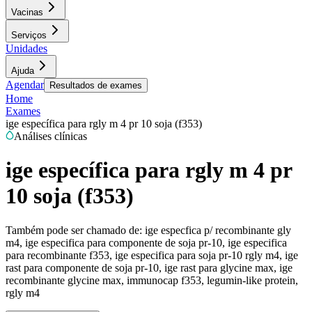
Vacinas
Serviços
Unidades
Ajuda
Agendar
Resultados de exames
Home
Exames
ige específica para rgly m 4 pr 10 soja (f353)
Análises clínicas
ige específica para rgly m 4 pr
10 soja (f353)
Também pode ser chamado de:
ige especfica p/ recombinante gly
m4, ige especifica para componente de soja pr-10, ige especifica
para recombinante f353, ige especifica para soja pr-10 rgly m4, ige
rast para componente de soja pr-10, ige rast para glycine max, ige
recombinante glycine max, immunocap f353, legumin-like protein,
rgly m4