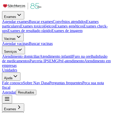
Exames
Agendar exames
Buscar exames
Convênios atendidos
Exames
particulares
Exames toxicológicos
Exames genéticos
Exames check-
ups
Exames de resultado rápido
Exames de imagem
Vacinas
Agendar vacinas
Buscar vacinas
Serviços
Atendimento domiciliar
Atendimento infantil
Furo na orelha
Infusão
de medicamentos
Parceria IPSEMG
Pré-atendimento
Atendimento em
empresas
Unidades
Ajuda
Fale conosco
Sobre Nav Dasa
Perguntas frequentes
Peça sua nota
fiscal
Agendar
Resultados
Exames