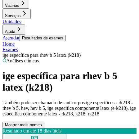
Vacinas
Serviços
Unidades
Ajuda
Agendar
Resultados de exames
Home
Exames
ige específica para rhev b 5 latex (k218)
Análises clínicas
ige específica para rhev b 5
latex (k218)
Também pode ser chamado de:
anticorpos ige especificos - rk218 -
rhev b 5, hev, hev b 5, ige especifica componente latex (e-k218), ige
especifica componente latex - rk218, k218, rk218
Mostrar mais nomes
Resultado em até
18 dias úteis