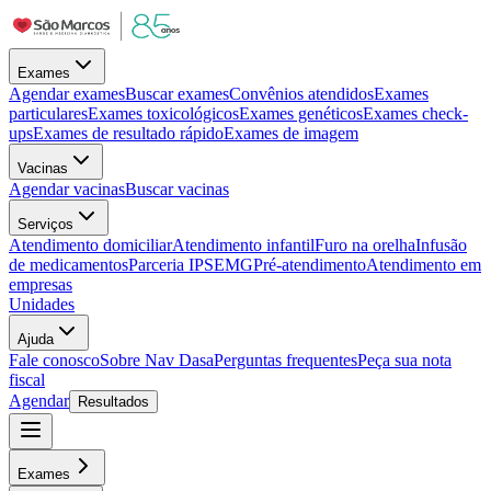
Exames
Agendar exames
Buscar exames
Convênios atendidos
Exames
particulares
Exames toxicológicos
Exames genéticos
Exames check-
ups
Exames de resultado rápido
Exames de imagem
Vacinas
Agendar vacinas
Buscar vacinas
Serviços
Atendimento domiciliar
Atendimento infantil
Furo na orelha
Infusão
de medicamentos
Parceria IPSEMG
Pré-atendimento
Atendimento em
empresas
Unidades
Ajuda
Fale conosco
Sobre Nav Dasa
Perguntas frequentes
Peça sua nota
fiscal
Agendar
Resultados
Exames