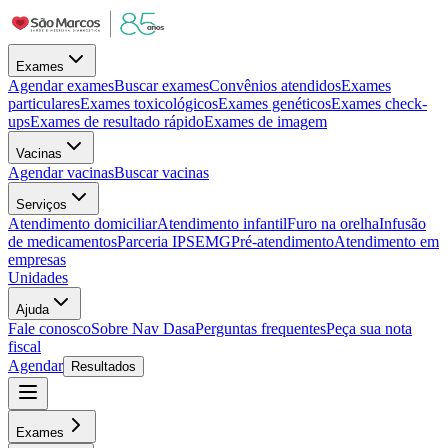
Exames
Agendar exames
Buscar exames
Convênios atendidos
Exames
particulares
Exames toxicológicos
Exames genéticos
Exames check-
ups
Exames de resultado rápido
Exames de imagem
Vacinas
Agendar vacinas
Buscar vacinas
Serviços
Atendimento domiciliar
Atendimento infantil
Furo na orelha
Infusão
de medicamentos
Parceria IPSEMG
Pré-atendimento
Atendimento em
empresas
Unidades
Ajuda
Fale conosco
Sobre Nav Dasa
Perguntas frequentes
Peça sua nota
fiscal
Agendar
Resultados
Exames