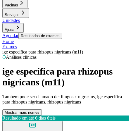
Vacinas
Serviços
Unidades
Ajuda
Agendar
Resultados de exames
Home
Exames
ige específica para rhizopus nigricans (m11)
Análises clínicas
ige específica para rhizopus
nigricans (m11)
Também pode ser chamado de:
fungos r. nigricans, ige especifica
para rhizopus nigricans, rhizopus nigricans
Mostrar mais nomes
Resultado em até
6 dias úteis