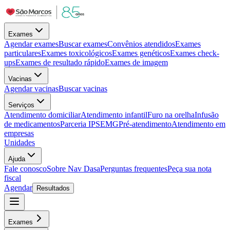
Exames
Agendar exames
Buscar exames
Convênios atendidos
Exames
particulares
Exames toxicológicos
Exames genéticos
Exames check-
ups
Exames de resultado rápido
Exames de imagem
Vacinas
Agendar vacinas
Buscar vacinas
Serviços
Atendimento domiciliar
Atendimento infantil
Furo na orelha
Infusão
de medicamentos
Parceria IPSEMG
Pré-atendimento
Atendimento em
empresas
Unidades
Ajuda
Fale conosco
Sobre Nav Dasa
Perguntas frequentes
Peça sua nota
fiscal
Agendar
Resultados
Exames