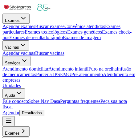
Exames
Agendar exames
Buscar exames
Convênios atendidos
Exames
particulares
Exames toxicológicos
Exames genéticos
Exames check-
ups
Exames de resultado rápido
Exames de imagem
Vacinas
Agendar vacinas
Buscar vacinas
Serviços
Atendimento domiciliar
Atendimento infantil
Furo na orelha
Infusão
de medicamentos
Parceria IPSEMG
Pré-atendimento
Atendimento em
empresas
Unidades
Ajuda
Fale conosco
Sobre Nav Dasa
Perguntas frequentes
Peça sua nota
fiscal
Agendar
Resultados
Exames