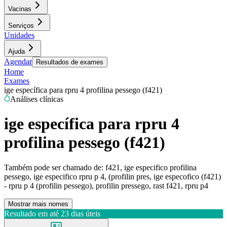
Vacinas
Serviços
Unidades
Ajuda
Agendar
Resultados de exames
Home
Exames
ige específica para rpru 4 profilina pessego (f421)
Análises clínicas
ige específica para rpru 4
profilina pessego (f421)
Também pode ser chamado de:
f421, ige especifico profilina
pessego, ige especifico rpru p 4, (profilin pres, ige especofico (f421)
- rpru p 4 (profilin pessego), profilin pressego, rast f421, rpru p4
Mostrar mais nomes
Resultado em até
23 dias úteis