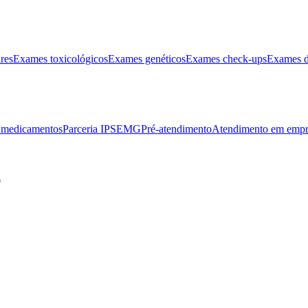
res
Exames toxicológicos
Exames genéticos
Exames check-ups
Exames d
e medicamentos
Parceria IPSEMG
Pré-atendimento
Atendimento em empr
l