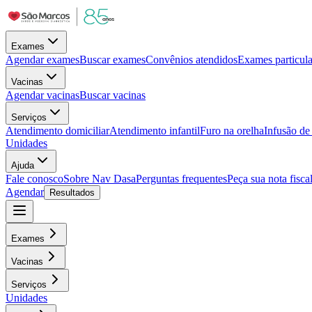
Exames
Agendar exames
Buscar exames
Convênios atendidos
Exames particula
Vacinas
Agendar vacinas
Buscar vacinas
Serviços
Atendimento domiciliar
Atendimento infantil
Furo na orelha
Infusão d
Unidades
Ajuda
Fale conosco
Sobre Nav Dasa
Perguntas frequentes
Peça sua nota fisca
Agendar
Resultados
Exames
Vacinas
Serviços
Unidades