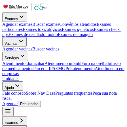
Exames
Agendar exames
Buscar exames
Convênios atendidos
Exames
particulares
Exames toxicológicos
Exames genéticos
Exames check-
ups
Exames de resultado rápido
Exames de imagem
Vacinas
Agendar vacinas
Buscar vacinas
Serviços
Atendimento domiciliar
Atendimento infantil
Furo na orelha
Infusão
de medicamentos
Parceria IPSEMG
Pré-atendimento
Atendimento em
empresas
Unidades
Ajuda
Fale conosco
Sobre Nav Dasa
Perguntas frequentes
Peça sua nota
fiscal
Agendar
Resultados
Exames