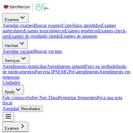
Exames
Agendar exames
Buscar exames
Convênios atendidos
Exames
particulares
Exames toxicológicos
Exames genéticos
Exames check-
ups
Exames de resultado rápido
Exames de imagem
Vacinas
Agendar vacinas
Buscar vacinas
Serviços
Atendimento domiciliar
Atendimento infantil
Furo na orelha
Infusão
de medicamentos
Parceria IPSEMG
Pré-atendimento
Atendimento em
empresas
Unidades
Ajuda
Fale conosco
Sobre Nav Dasa
Perguntas frequentes
Peça sua nota
fiscal
Agendar
Resultados
Exames