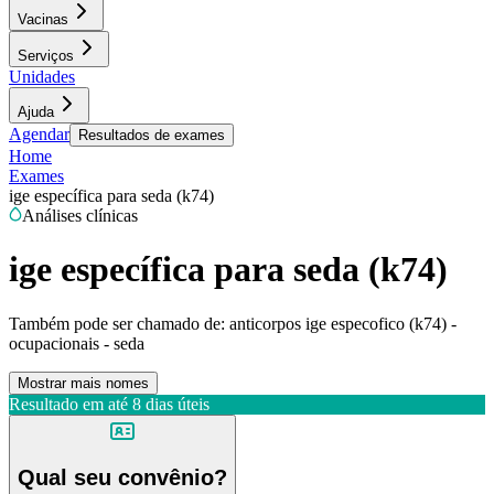
Vacinas
Serviços
Unidades
Ajuda
Agendar
Resultados de exames
Home
Exames
ige específica para seda (k74)
Análises clínicas
ige específica para seda (k74)
Também pode ser chamado de:
anticorpos ige especofico (k74) -
ocupacionais - seda
Mostrar mais nomes
Resultado em até
8 dias úteis
Qual seu convênio?