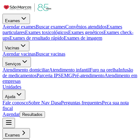
Exames
Agendar exames
Buscar exames
Convênios atendidos
Exames
particulares
Exames toxicológicos
Exames genéticos
Exames check-
ups
Exames de resultado rápido
Exames de imagem
Vacinas
Agendar vacinas
Buscar vacinas
Serviços
Atendimento domiciliar
Atendimento infantil
Furo na orelha
Infusão
de medicamentos
Parceria IPSEMG
Pré-atendimento
Atendimento em
empresas
Unidades
Ajuda
Fale conosco
Sobre Nav Dasa
Perguntas frequentes
Peça sua nota
fiscal
Agendar
Resultados
Exames