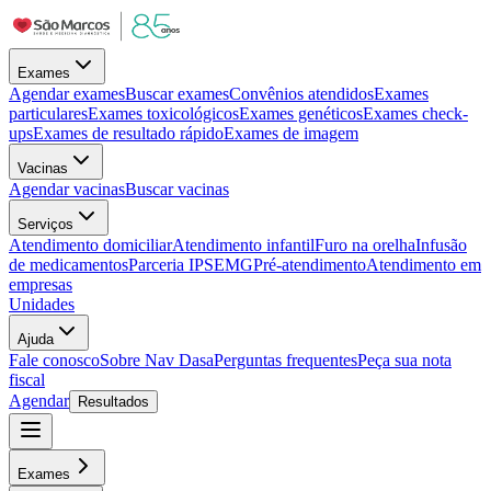
Exames
Agendar exames
Buscar exames
Convênios atendidos
Exames
particulares
Exames toxicológicos
Exames genéticos
Exames check-
ups
Exames de resultado rápido
Exames de imagem
Vacinas
Agendar vacinas
Buscar vacinas
Serviços
Atendimento domiciliar
Atendimento infantil
Furo na orelha
Infusão
de medicamentos
Parceria IPSEMG
Pré-atendimento
Atendimento em
empresas
Unidades
Ajuda
Fale conosco
Sobre Nav Dasa
Perguntas frequentes
Peça sua nota
fiscal
Agendar
Resultados
Exames