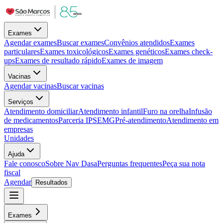
Exames
Agendar exames
Buscar exames
Convênios atendidos
Exames
particulares
Exames toxicológicos
Exames genéticos
Exames check-
ups
Exames de resultado rápido
Exames de imagem
Vacinas
Agendar vacinas
Buscar vacinas
Serviços
Atendimento domiciliar
Atendimento infantil
Furo na orelha
Infusão
de medicamentos
Parceria IPSEMG
Pré-atendimento
Atendimento em
empresas
Unidades
Ajuda
Fale conosco
Sobre Nav Dasa
Perguntas frequentes
Peça sua nota
fiscal
Agendar
Resultados
Exames