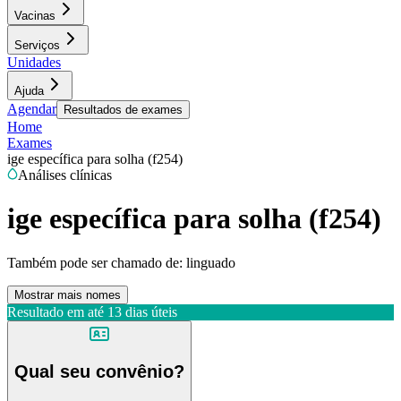
Vacinas
Serviços
Unidades
Ajuda
Agendar
Resultados de exames
Home
Exames
ige específica para solha (f254)
Análises clínicas
ige específica para solha (f254)
Também pode ser chamado de:
linguado
Mostrar mais nomes
Resultado em até
13 dias úteis
Qual seu convênio?