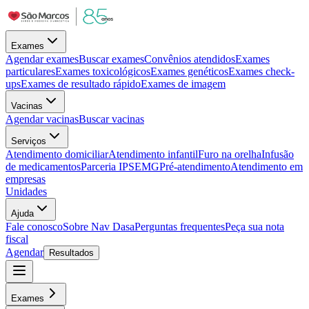
Exames
Agendar exames
Buscar exames
Convênios atendidos
Exames
particulares
Exames toxicológicos
Exames genéticos
Exames check-
ups
Exames de resultado rápido
Exames de imagem
Vacinas
Agendar vacinas
Buscar vacinas
Serviços
Atendimento domiciliar
Atendimento infantil
Furo na orelha
Infusão
de medicamentos
Parceria IPSEMG
Pré-atendimento
Atendimento em
empresas
Unidades
Ajuda
Fale conosco
Sobre Nav Dasa
Perguntas frequentes
Peça sua nota
fiscal
Agendar
Resultados
Exames