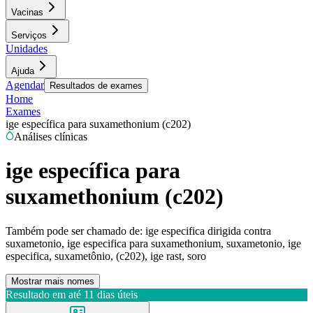
Vacinas
Serviços
Unidades
Ajuda
Agendar
Resultados de exames
Home
Exames
ige específica para suxamethonium (c202)
Análises clínicas
ige específica para
suxamethonium (c202)
Também pode ser chamado de:
ige especifica dirigida contra
suxametonio, ige especifica para suxamethonium, suxametonio, ige
especifica, suxametônio, (c202), ige rast, soro
Mostrar mais nomes
Resultado em até
11 dias úteis