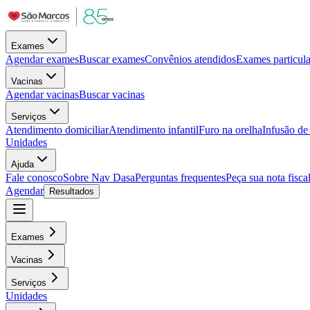
Exames
Agendar exames
Buscar exames
Convênios atendidos
Exames particula
Vacinas
Agendar vacinas
Buscar vacinas
Serviços
Atendimento domiciliar
Atendimento infantil
Furo na orelha
Infusão d
Unidades
Ajuda
Fale conosco
Sobre Nav Dasa
Perguntas frequentes
Peça sua nota fisca
Agendar
Resultados
Exames
Vacinas
Serviços
Unidades