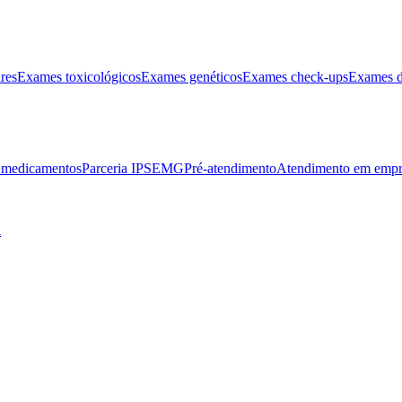
res
Exames toxicológicos
Exames genéticos
Exames check-ups
Exames d
e medicamentos
Parceria IPSEMG
Pré-atendimento
Atendimento em empr
l