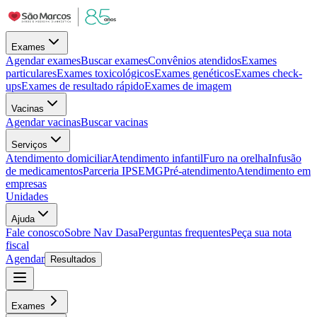
Exames
Agendar exames
Buscar exames
Convênios atendidos
Exames
particulares
Exames toxicológicos
Exames genéticos
Exames check-
ups
Exames de resultado rápido
Exames de imagem
Vacinas
Agendar vacinas
Buscar vacinas
Serviços
Atendimento domiciliar
Atendimento infantil
Furo na orelha
Infusão
de medicamentos
Parceria IPSEMG
Pré-atendimento
Atendimento em
empresas
Unidades
Ajuda
Fale conosco
Sobre Nav Dasa
Perguntas frequentes
Peça sua nota
fiscal
Agendar
Resultados
Exames