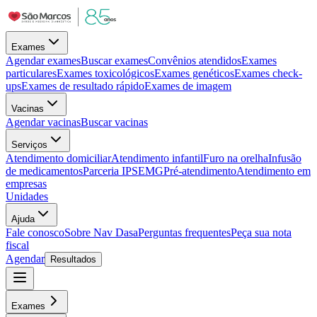
Exames
Agendar exames
Buscar exames
Convênios atendidos
Exames
particulares
Exames toxicológicos
Exames genéticos
Exames check-
ups
Exames de resultado rápido
Exames de imagem
Vacinas
Agendar vacinas
Buscar vacinas
Serviços
Atendimento domiciliar
Atendimento infantil
Furo na orelha
Infusão
de medicamentos
Parceria IPSEMG
Pré-atendimento
Atendimento em
empresas
Unidades
Ajuda
Fale conosco
Sobre Nav Dasa
Perguntas frequentes
Peça sua nota
fiscal
Agendar
Resultados
Exames