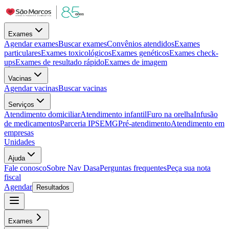
Exames
Agendar exames
Buscar exames
Convênios atendidos
Exames
particulares
Exames toxicológicos
Exames genéticos
Exames check-
ups
Exames de resultado rápido
Exames de imagem
Vacinas
Agendar vacinas
Buscar vacinas
Serviços
Atendimento domiciliar
Atendimento infantil
Furo na orelha
Infusão
de medicamentos
Parceria IPSEMG
Pré-atendimento
Atendimento em
empresas
Unidades
Ajuda
Fale conosco
Sobre Nav Dasa
Perguntas frequentes
Peça sua nota
fiscal
Agendar
Resultados
Exames