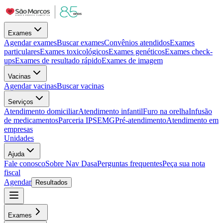
Exames
Agendar exames
Buscar exames
Convênios atendidos
Exames
particulares
Exames toxicológicos
Exames genéticos
Exames check-
ups
Exames de resultado rápido
Exames de imagem
Vacinas
Agendar vacinas
Buscar vacinas
Serviços
Atendimento domiciliar
Atendimento infantil
Furo na orelha
Infusão
de medicamentos
Parceria IPSEMG
Pré-atendimento
Atendimento em
empresas
Unidades
Ajuda
Fale conosco
Sobre Nav Dasa
Perguntas frequentes
Peça sua nota
fiscal
Agendar
Resultados
Exames