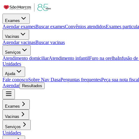
Exames
Agendar exames
Buscar exames
Convênios atendidos
Exames particula
Vacinas
Agendar vacinas
Buscar vacinas
Serviços
Atendimento domiciliar
Atendimento infantil
Furo na orelha
Infusão d
Unidades
Ajuda
Fale conosco
Sobre Nav Dasa
Perguntas frequentes
Peça sua nota fisca
Agendar
Resultados
Exames
Vacinas
Serviços
Unidades