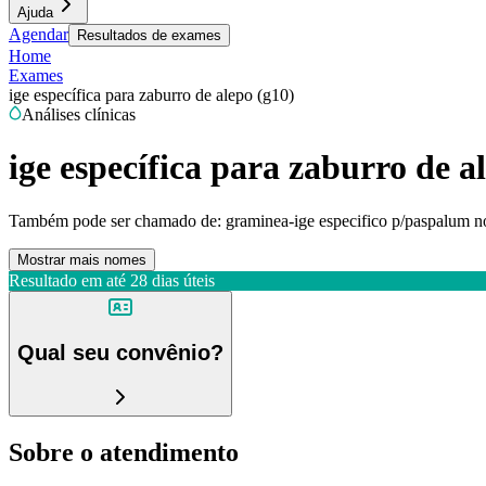
Ajuda
Agendar
Resultados de exames
Home
Exames
ige específica para zaburro de alepo (g10)
Análises clínicas
ige específica para zaburro de a
Também pode ser chamado de:
graminea-ige especifico p/paspalum no
Mostrar mais nomes
Resultado em até
28 dias úteis
Qual seu convênio?
Sobre o atendimento