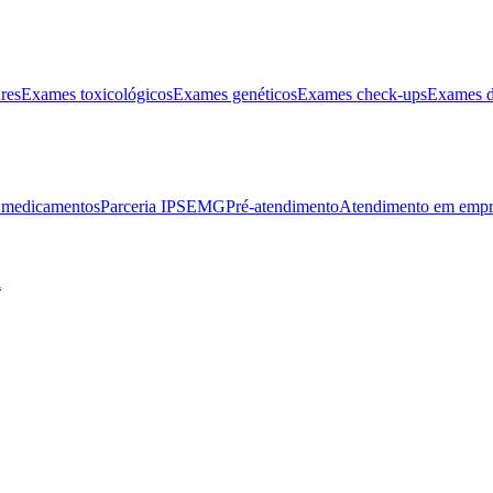
res
Exames toxicológicos
Exames genéticos
Exames check-ups
Exames d
e medicamentos
Parceria IPSEMG
Pré-atendimento
Atendimento em empr
l