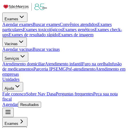
Exames
Agendar exames
Buscar exames
Convênios atendidos
Exames
particulares
Exames toxicológicos
Exames genéticos
Exames check-
ups
Exames de resultado rápido
Exames de imagem
Vacinas
Agendar vacinas
Buscar vacinas
Serviços
Atendimento domiciliar
Atendimento infantil
Furo na orelha
Infusão
de medicamentos
Parceria IPSEMG
Pré-atendimento
Atendimento em
empresas
Unidades
Ajuda
Fale conosco
Sobre Nav Dasa
Perguntas frequentes
Peça sua nota
fiscal
Agendar
Resultados
Exames