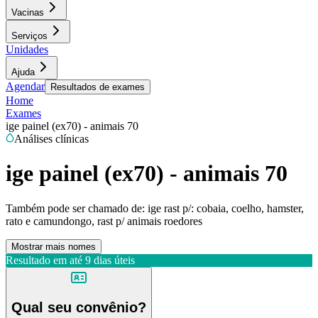
Vacinas
Serviços
Unidades
Ajuda
Agendar
Resultados de exames
Home
Exames
ige painel (ex70) - animais 70
Análises clínicas
ige painel (ex70) - animais 70
Também pode ser chamado de:
ige rast p/: cobaia, coelho, hamster,
rato e camundongo, rast p/ animais roedores
Mostrar mais nomes
Resultado em até
9 dias úteis
Qual seu convênio?