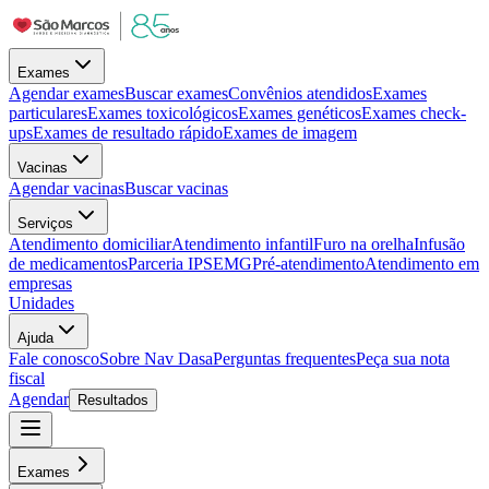
Exames
Agendar exames
Buscar exames
Convênios atendidos
Exames
particulares
Exames toxicológicos
Exames genéticos
Exames check-
ups
Exames de resultado rápido
Exames de imagem
Vacinas
Agendar vacinas
Buscar vacinas
Serviços
Atendimento domiciliar
Atendimento infantil
Furo na orelha
Infusão
de medicamentos
Parceria IPSEMG
Pré-atendimento
Atendimento em
empresas
Unidades
Ajuda
Fale conosco
Sobre Nav Dasa
Perguntas frequentes
Peça sua nota
fiscal
Agendar
Resultados
Exames