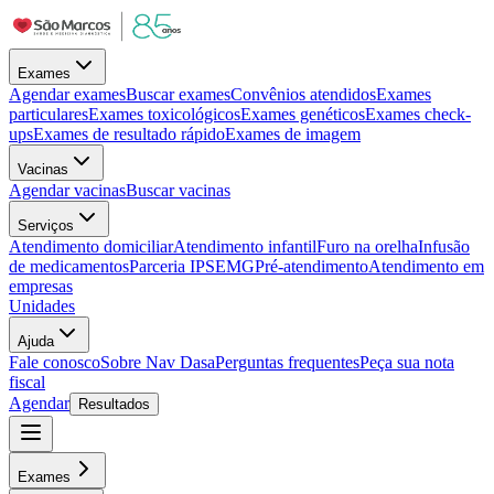
Exames
Agendar exames
Buscar exames
Convênios atendidos
Exames
particulares
Exames toxicológicos
Exames genéticos
Exames check-
ups
Exames de resultado rápido
Exames de imagem
Vacinas
Agendar vacinas
Buscar vacinas
Serviços
Atendimento domiciliar
Atendimento infantil
Furo na orelha
Infusão
de medicamentos
Parceria IPSEMG
Pré-atendimento
Atendimento em
empresas
Unidades
Ajuda
Fale conosco
Sobre Nav Dasa
Perguntas frequentes
Peça sua nota
fiscal
Agendar
Resultados
Exames