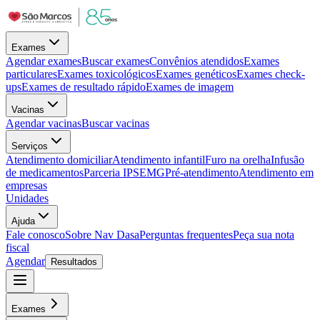
Exames
Agendar exames
Buscar exames
Convênios atendidos
Exames
particulares
Exames toxicológicos
Exames genéticos
Exames check-
ups
Exames de resultado rápido
Exames de imagem
Vacinas
Agendar vacinas
Buscar vacinas
Serviços
Atendimento domiciliar
Atendimento infantil
Furo na orelha
Infusão
de medicamentos
Parceria IPSEMG
Pré-atendimento
Atendimento em
empresas
Unidades
Ajuda
Fale conosco
Sobre Nav Dasa
Perguntas frequentes
Peça sua nota
fiscal
Agendar
Resultados
Exames