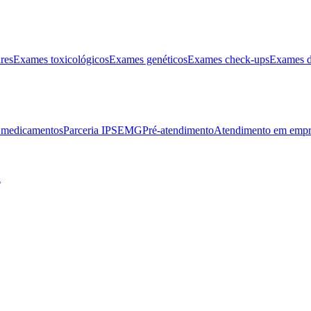
res
Exames toxicológicos
Exames genéticos
Exames check-ups
Exames d
e medicamentos
Parceria IPSEMG
Pré-atendimento
Atendimento em empr
l