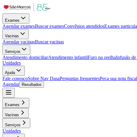
Exames
Agendar exames
Buscar exames
Convênios atendidos
Exames particula
Vacinas
Agendar vacinas
Buscar vacinas
Serviços
Atendimento domiciliar
Atendimento infantil
Furo na orelha
Infusão d
Unidades
Ajuda
Fale conosco
Sobre Nav Dasa
Perguntas frequentes
Peça sua nota fisca
Agendar
Resultados
Exames
Vacinas
Serviços
Unidades