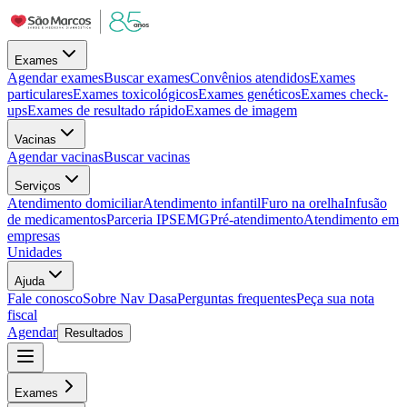
Exames
Agendar exames
Buscar exames
Convênios atendidos
Exames
particulares
Exames toxicológicos
Exames genéticos
Exames check-
ups
Exames de resultado rápido
Exames de imagem
Vacinas
Agendar vacinas
Buscar vacinas
Serviços
Atendimento domiciliar
Atendimento infantil
Furo na orelha
Infusão
de medicamentos
Parceria IPSEMG
Pré-atendimento
Atendimento em
empresas
Unidades
Ajuda
Fale conosco
Sobre Nav Dasa
Perguntas frequentes
Peça sua nota
fiscal
Agendar
Resultados
Exames