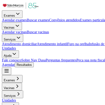
Exames
Agendar exames
Buscar exames
Convênios atendidos
Exames particula
Vacinas
Agendar vacinas
Buscar vacinas
Serviços
Atendimento domiciliar
Atendimento infantil
Furo na orelha
Infusão d
Unidades
Ajuda
Fale conosco
Sobre Nav Dasa
Perguntas frequentes
Peça sua nota fisca
Agendar
Resultados
Exames
Vacinas
Serviços
Unidades