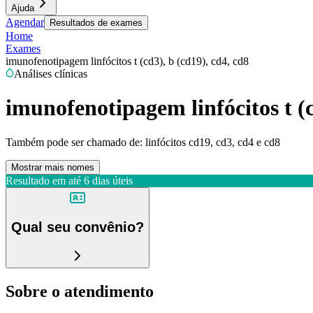
Ajuda
Agendar
Resultados de exames
Home
Exames
imunofenotipagem linfócitos t (cd3), b (cd19), cd4, cd8
Análises clínicas
imunofenotipagem linfócitos t (c
Também pode ser chamado de:
linfócitos cd19, cd3, cd4 e cd8
Mostrar mais nomes
Resultado em até
6 dias úteis
Qual seu convênio?
Sobre o atendimento