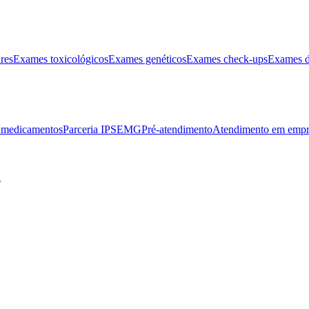
res
Exames toxicológicos
Exames genéticos
Exames check-ups
Exames d
e medicamentos
Parceria IPSEMG
Pré-atendimento
Atendimento em empr
l