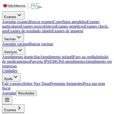
Exames
Agendar exames
Buscar exames
Convênios atendidos
Exames
particulares
Exames toxicológicos
Exames genéticos
Exames check-
ups
Exames de resultado rápido
Exames de imagem
Vacinas
Agendar vacinas
Buscar vacinas
Serviços
Atendimento domiciliar
Atendimento infantil
Furo na orelha
Infusão
de medicamentos
Parceria IPSEMG
Pré-atendimento
Atendimento em
empresas
Unidades
Ajuda
Fale conosco
Sobre Nav Dasa
Perguntas frequentes
Peça sua nota
fiscal
Agendar
Resultados
Exames