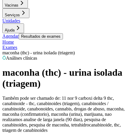
Vacinas
Serviços
Unidades
Ajuda
Agendar
Resultados de exames
Home
Exames
maconha (thc) - urina isolada (triagem)
Análises clínicas
maconha (thc) - urina isolada
(triagem)
Também pode ser chamado de:
11 nor 9 carboxi delta 9 thc,
canabinoide - thc, canabinoides (triagem), canabinoides /
canabinoide, canabonoides, cannabis, drogas de abuso, maconha,
maconha (confirmatorio), maconha (urina), marijuana, nao
realizamos analise de larga janela (90 dias), pesquisa de
canabinoides, pesquisa de maconha, tetrahidrocanabinoide, thc,
triagem de canabinoides