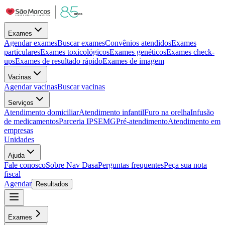
Exames
Agendar exames
Buscar exames
Convênios atendidos
Exames
particulares
Exames toxicológicos
Exames genéticos
Exames check-
ups
Exames de resultado rápido
Exames de imagem
Vacinas
Agendar vacinas
Buscar vacinas
Serviços
Atendimento domiciliar
Atendimento infantil
Furo na orelha
Infusão
de medicamentos
Parceria IPSEMG
Pré-atendimento
Atendimento em
empresas
Unidades
Ajuda
Fale conosco
Sobre Nav Dasa
Perguntas frequentes
Peça sua nota
fiscal
Agendar
Resultados
Exames