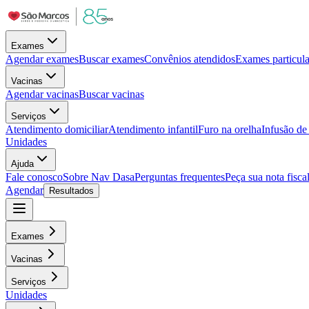
Exames
Agendar exames
Buscar exames
Convênios atendidos
Exames particula
Vacinas
Agendar vacinas
Buscar vacinas
Serviços
Atendimento domiciliar
Atendimento infantil
Furo na orelha
Infusão d
Unidades
Ajuda
Fale conosco
Sobre Nav Dasa
Perguntas frequentes
Peça sua nota fisca
Agendar
Resultados
Exames
Vacinas
Serviços
Unidades