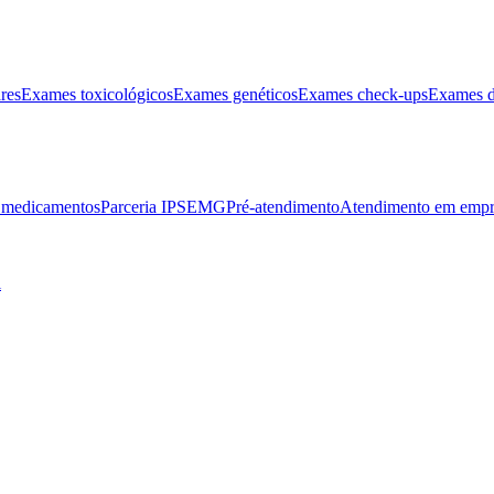
res
Exames toxicológicos
Exames genéticos
Exames check-ups
Exames d
e medicamentos
Parceria IPSEMG
Pré-atendimento
Atendimento em empr
l