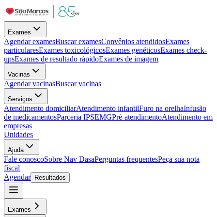
Exames
Agendar exames
Buscar exames
Convênios atendidos
Exames
particulares
Exames toxicológicos
Exames genéticos
Exames check-
ups
Exames de resultado rápido
Exames de imagem
Vacinas
Agendar vacinas
Buscar vacinas
Serviços
Atendimento domiciliar
Atendimento infantil
Furo na orelha
Infusão
de medicamentos
Parceria IPSEMG
Pré-atendimento
Atendimento em
empresas
Unidades
Ajuda
Fale conosco
Sobre Nav Dasa
Perguntas frequentes
Peça sua nota
fiscal
Agendar
Resultados
Exames