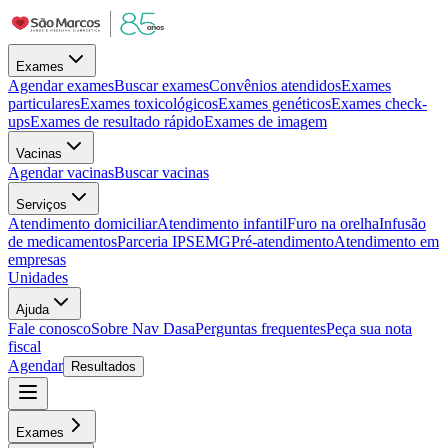
Exames
Agendar exames
Buscar exames
Convênios atendidos
Exames
particulares
Exames toxicológicos
Exames genéticos
Exames check-
ups
Exames de resultado rápido
Exames de imagem
Vacinas
Agendar vacinas
Buscar vacinas
Serviços
Atendimento domiciliar
Atendimento infantil
Furo na orelha
Infusão
de medicamentos
Parceria IPSEMG
Pré-atendimento
Atendimento em
empresas
Unidades
Ajuda
Fale conosco
Sobre Nav Dasa
Perguntas frequentes
Peça sua nota
fiscal
Agendar
Resultados
Exames