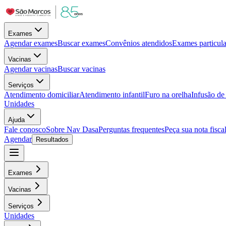
Exames
Agendar exames
Buscar exames
Convênios atendidos
Exames particula
Vacinas
Agendar vacinas
Buscar vacinas
Serviços
Atendimento domiciliar
Atendimento infantil
Furo na orelha
Infusão d
Unidades
Ajuda
Fale conosco
Sobre Nav Dasa
Perguntas frequentes
Peça sua nota fisca
Agendar
Resultados
Exames
Vacinas
Serviços
Unidades