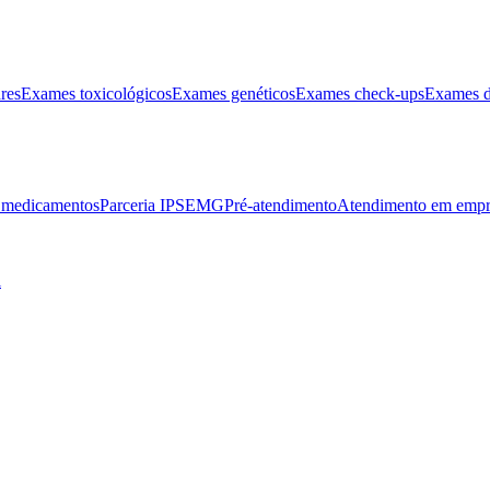
res
Exames toxicológicos
Exames genéticos
Exames check-ups
Exames d
e medicamentos
Parceria IPSEMG
Pré-atendimento
Atendimento em empr
l