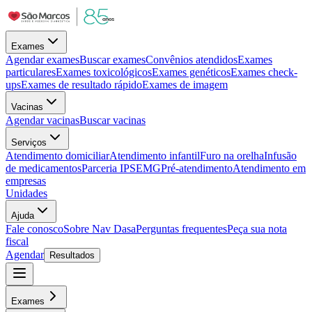
Exames
Agendar exames
Buscar exames
Convênios atendidos
Exames
particulares
Exames toxicológicos
Exames genéticos
Exames check-
ups
Exames de resultado rápido
Exames de imagem
Vacinas
Agendar vacinas
Buscar vacinas
Serviços
Atendimento domiciliar
Atendimento infantil
Furo na orelha
Infusão
de medicamentos
Parceria IPSEMG
Pré-atendimento
Atendimento em
empresas
Unidades
Ajuda
Fale conosco
Sobre Nav Dasa
Perguntas frequentes
Peça sua nota
fiscal
Agendar
Resultados
Exames