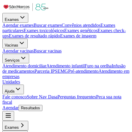
Exames
Agendar exames
Buscar exames
Convênios atendidos
Exames
particulares
Exames toxicológicos
Exames genéticos
Exames check-
ups
Exames de resultado rápido
Exames de imagem
Vacinas
Agendar vacinas
Buscar vacinas
Serviços
Atendimento domiciliar
Atendimento infantil
Furo na orelha
Infusão
de medicamentos
Parceria IPSEMG
Pré-atendimento
Atendimento em
empresas
Unidades
Ajuda
Fale conosco
Sobre Nav Dasa
Perguntas frequentes
Peça sua nota
fiscal
Agendar
Resultados
Exames