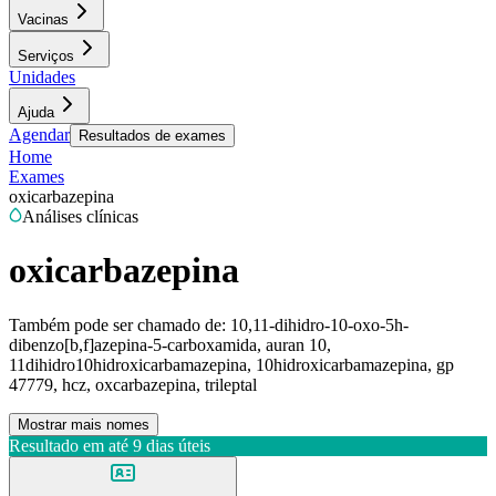
Vacinas
Serviços
Unidades
Ajuda
Agendar
Resultados de exames
Home
Exames
oxicarbazepina
Análises clínicas
oxicarbazepina
Também pode ser chamado de:
10,11-dihidro-10-oxo-5h-
dibenzo[b,f]azepina-5-carboxamida, auran 10,
11dihidro10hidroxicarbamazepina, 10hidroxicarbamazepina, gp
47779, hcz, oxcarbazepina, trileptal
Mostrar mais nomes
Resultado em até
9 dias úteis