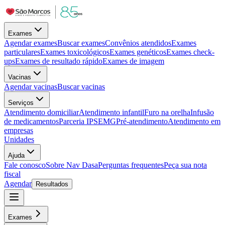
Exames
Agendar exames
Buscar exames
Convênios atendidos
Exames
particulares
Exames toxicológicos
Exames genéticos
Exames check-
ups
Exames de resultado rápido
Exames de imagem
Vacinas
Agendar vacinas
Buscar vacinas
Serviços
Atendimento domiciliar
Atendimento infantil
Furo na orelha
Infusão
de medicamentos
Parceria IPSEMG
Pré-atendimento
Atendimento em
empresas
Unidades
Ajuda
Fale conosco
Sobre Nav Dasa
Perguntas frequentes
Peça sua nota
fiscal
Agendar
Resultados
Exames