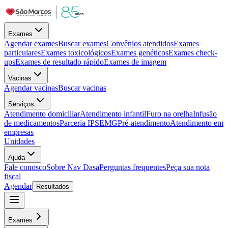
Exames
Agendar exames
Buscar exames
Convênios atendidos
Exames
particulares
Exames toxicológicos
Exames genéticos
Exames check-
ups
Exames de resultado rápido
Exames de imagem
Vacinas
Agendar vacinas
Buscar vacinas
Serviços
Atendimento domiciliar
Atendimento infantil
Furo na orelha
Infusão
de medicamentos
Parceria IPSEMG
Pré-atendimento
Atendimento em
empresas
Unidades
Ajuda
Fale conosco
Sobre Nav Dasa
Perguntas frequentes
Peça sua nota
fiscal
Agendar
Resultados
Exames