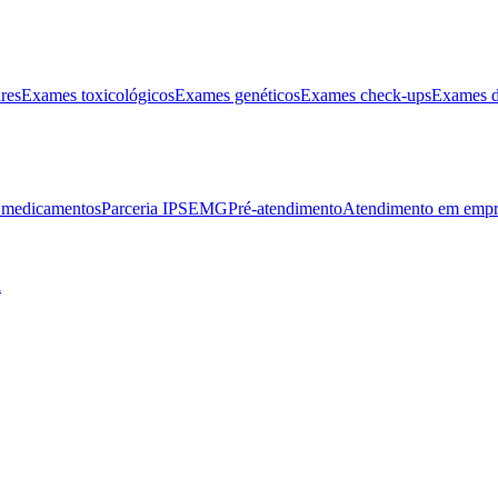
res
Exames toxicológicos
Exames genéticos
Exames check-ups
Exames d
e medicamentos
Parceria IPSEMG
Pré-atendimento
Atendimento em empr
l