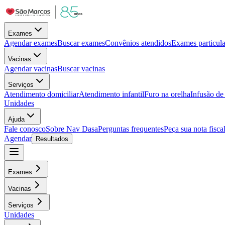
Exames
Agendar exames
Buscar exames
Convênios atendidos
Exames particula
Vacinas
Agendar vacinas
Buscar vacinas
Serviços
Atendimento domiciliar
Atendimento infantil
Furo na orelha
Infusão d
Unidades
Ajuda
Fale conosco
Sobre Nav Dasa
Perguntas frequentes
Peça sua nota fisca
Agendar
Resultados
Exames
Vacinas
Serviços
Unidades