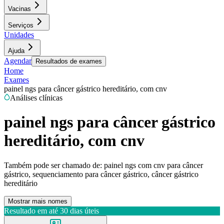
Vacinas
Serviços
Unidades
Ajuda
Agendar
Resultados de exames
Home
Exames
painel ngs para câncer gástrico hereditário, com cnv
Análises clínicas
painel ngs para câncer gástrico
hereditário, com cnv
Também pode ser chamado de:
painel ngs com cnv para câncer
gástrico, sequenciamento para câncer gástrico, câncer gástrico
hereditário
Mostrar mais nomes
Resultado em até
30 dias úteis