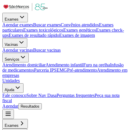
Exames
Agendar exames
Buscar exames
Convênios atendidos
Exames
particulares
Exames toxicológicos
Exames genéticos
Exames check-
ups
Exames de resultado rápido
Exames de imagem
Vacinas
Agendar vacinas
Buscar vacinas
Serviços
Atendimento domiciliar
Atendimento infantil
Furo na orelha
Infusão
de medicamentos
Parceria IPSEMG
Pré-atendimento
Atendimento em
empresas
Unidades
Ajuda
Fale conosco
Sobre Nav Dasa
Perguntas frequentes
Peça sua nota
fiscal
Agendar
Resultados
Exames