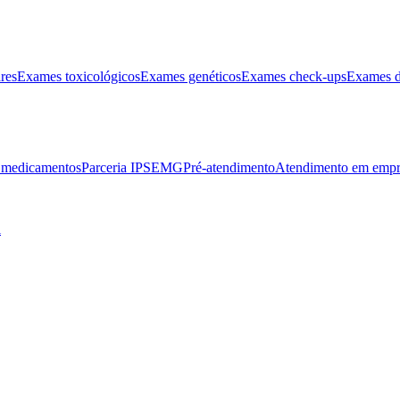
res
Exames toxicológicos
Exames genéticos
Exames check-ups
Exames d
e medicamentos
Parceria IPSEMG
Pré-atendimento
Atendimento em empr
l