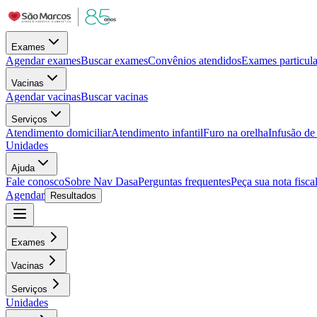
Exames
Agendar exames
Buscar exames
Convênios atendidos
Exames particula
Vacinas
Agendar vacinas
Buscar vacinas
Serviços
Atendimento domiciliar
Atendimento infantil
Furo na orelha
Infusão d
Unidades
Ajuda
Fale conosco
Sobre Nav Dasa
Perguntas frequentes
Peça sua nota fisca
Agendar
Resultados
Exames
Vacinas
Serviços
Unidades