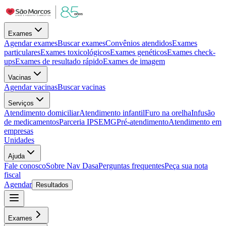
Exames
Agendar exames
Buscar exames
Convênios atendidos
Exames
particulares
Exames toxicológicos
Exames genéticos
Exames check-
ups
Exames de resultado rápido
Exames de imagem
Vacinas
Agendar vacinas
Buscar vacinas
Serviços
Atendimento domiciliar
Atendimento infantil
Furo na orelha
Infusão
de medicamentos
Parceria IPSEMG
Pré-atendimento
Atendimento em
empresas
Unidades
Ajuda
Fale conosco
Sobre Nav Dasa
Perguntas frequentes
Peça sua nota
fiscal
Agendar
Resultados
Exames