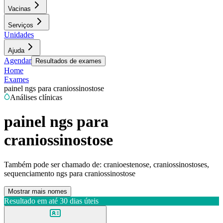
Vacinas
Serviços
Unidades
Ajuda
Agendar
Resultados de exames
Home
Exames
painel ngs para craniossinostose
Análises clínicas
painel ngs para
craniossinostose
Também pode ser chamado de:
cranioestenose, craniossinostoses,
sequenciamento ngs para craniossinostose
Mostrar mais nomes
Resultado em até
30 dias úteis