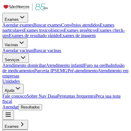
Exames
Agendar exames
Buscar exames
Convênios atendidos
Exames
particulares
Exames toxicológicos
Exames genéticos
Exames check-
ups
Exames de resultado rápido
Exames de imagem
Vacinas
Agendar vacinas
Buscar vacinas
Serviços
Atendimento domiciliar
Atendimento infantil
Furo na orelha
Infusão
de medicamentos
Parceria IPSEMG
Pré-atendimento
Atendimento em
empresas
Unidades
Ajuda
Fale conosco
Sobre Nav Dasa
Perguntas frequentes
Peça sua nota
fiscal
Agendar
Resultados
Exames