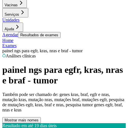
Vacinas
Serviços
Unidades
Ajuda
Agendar
Resultados de exames
Home
Exames
painel ngs para egfr, kras, nras e braf - tumor
Análises clínicas
painel ngs para egfr, kras, nras
e braf - tumor
Também pode ser chamado de:
genes kras, braf, egfr e nras,
mutação kras, mutação nras, mutações braf, mutações egfr, pesquisa
de mutações egfr, kras, braf e nras, pesquisa tumor genes egfr, braf,
nras e kras
Mostrar mais nomes
Resultado em até
19 dias úteis