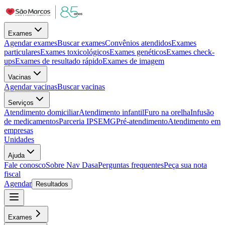
Exames
Agendar exames
Buscar exames
Convênios atendidos
Exames
particulares
Exames toxicológicos
Exames genéticos
Exames check-
ups
Exames de resultado rápido
Exames de imagem
Vacinas
Agendar vacinas
Buscar vacinas
Serviços
Atendimento domiciliar
Atendimento infantil
Furo na orelha
Infusão
de medicamentos
Parceria IPSEMG
Pré-atendimento
Atendimento em
empresas
Unidades
Ajuda
Fale conosco
Sobre Nav Dasa
Perguntas frequentes
Peça sua nota
fiscal
Agendar
Resultados
Exames