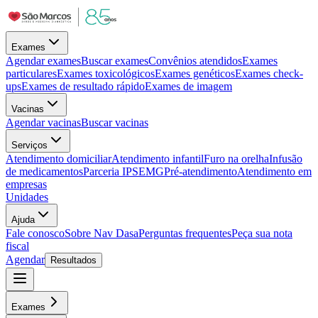
Exames
Agendar exames
Buscar exames
Convênios atendidos
Exames
particulares
Exames toxicológicos
Exames genéticos
Exames check-
ups
Exames de resultado rápido
Exames de imagem
Vacinas
Agendar vacinas
Buscar vacinas
Serviços
Atendimento domiciliar
Atendimento infantil
Furo na orelha
Infusão
de medicamentos
Parceria IPSEMG
Pré-atendimento
Atendimento em
empresas
Unidades
Ajuda
Fale conosco
Sobre Nav Dasa
Perguntas frequentes
Peça sua nota
fiscal
Agendar
Resultados
Exames